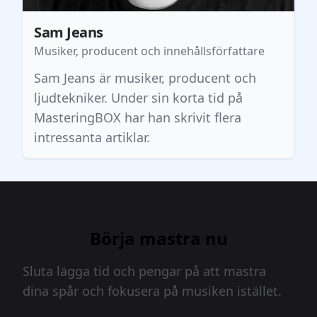
Sam Jeans
Musiker, producent och innehållsförfattare
Sam Jeans är musiker, producent och
ljudtekniker. Under sin korta tid på
MasteringBOX har han skrivit flera
intressanta artiklar.
Börja mastra nu
Sluta lägga tid och pengar på att mastra
dina spår och fokusera på musiken istället.