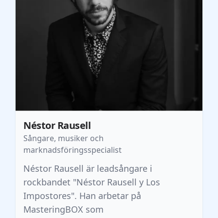
Néstor Rausell
Sångare, musiker och
marknadsföringsspecialist
Néstor Rausell är leadsångare i
rockbandet "Néstor Rausell y Los
Impostores". Han arbetar på
MasteringBOX som