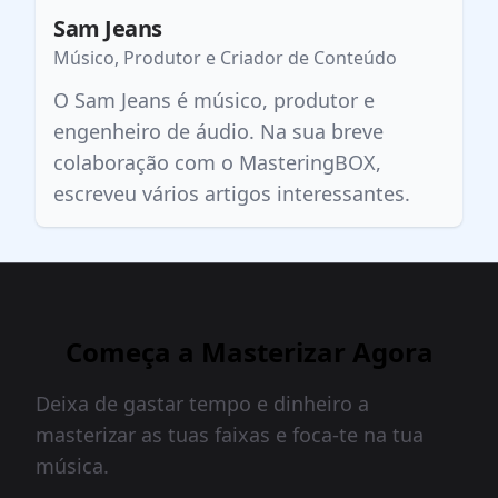
Sam Jeans
Músico, Produtor e Criador de Conteúdo
O Sam Jeans é músico, produtor e
engenheiro de áudio. Na sua breve
colaboração com o MasteringBOX,
escreveu vários artigos interessantes.
Começa a Masterizar Agora
Deixa de gastar tempo e dinheiro a
masterizar as tuas faixas e foca-te na tua
música.