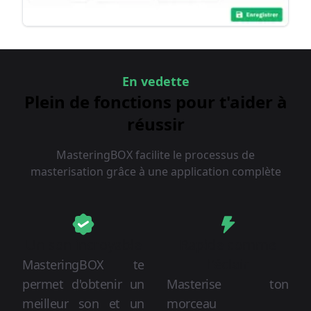
En vedette
Plein de fonctions pour t'aider à
réussir
MasteringBOX facilite le processus de
masterisation grâce à une application complète
Un son incroyable
Rapide comme
l'éclair
MasteringBOX te
permet d'obtenir un
Masterise ton
meilleur son et un
morceau