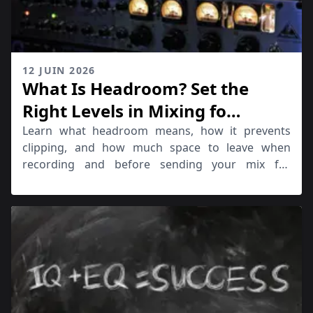
12 JUIN 2026
What Is Headroom? Set the
Right Levels in Mixing fo
Mastering
Learn what headroom means, how it prevents
clipping, and how much space to leave when
recording and before sending your mix for
mastering.