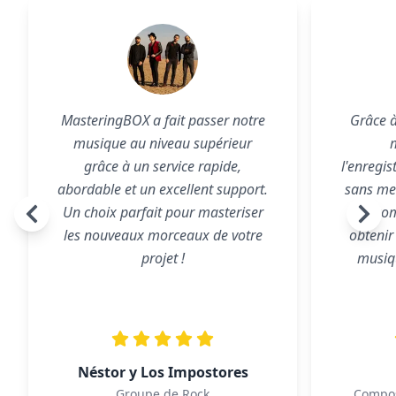
MasteringBOX a fait passer notre
Grâce 
musique au niveau supérieur
grâce à un service rapide,
l'enregi
abordable et un excellent support.
sans me 
Un choix parfait pour masteriser
recom
les nouveaux morceaux de votre
obtenir 
projet !
musiq
Néstor y Los Impostores
Groupe de Rock
Compos