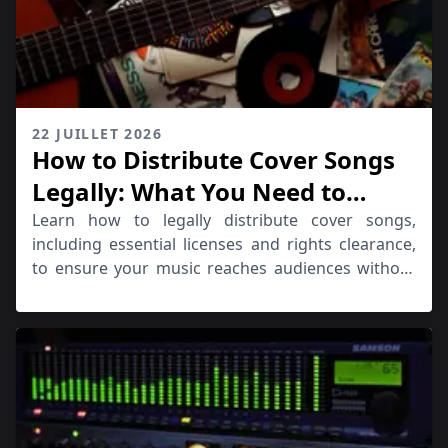
22 JUILLET 2026
How to Distribute Cover Songs
Legally: What You Need to
Know
Learn how to legally distribute cover songs,
including essential licenses and rights clearance,
to ensure your music reaches audiences without
legal issues