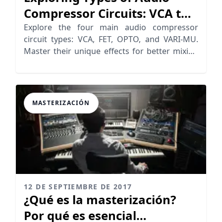
Compressor Circuits: VCA to
VARI-MU
Explore the four main audio compressor
circuit types: VCA, FET, OPTO, and VARI-MU.
Master their unique effects for better mixing
results.
MASTERIZACIÓN
12 DE SEPTIEMBRE DE 2017
¿Qué es la masterización?
Por qué es esencial