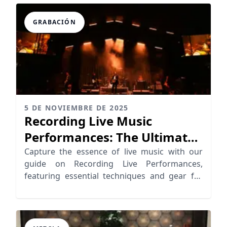
GRABACIÓN
5 DE NOVIEMBRE DE 2025
Recording Live Music
Performances: The Ultimate
Audio Guide
Capture the essence of live music with our
guide on Recording Live Performances,
featuring essential techniques and gear for
dynamic results.