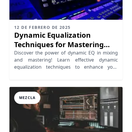
12 DE FEBRERO DE 2025
Dynamic Equalization
Techniques for Mastering
and Mixing
Discover the power of dynamic EQ in mixing
and mastering! Learn effective dynamic
equalization techniques to enhance your
music production.
MEZCLA