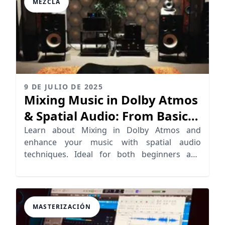
MEZCLA
9 DE JULIO DE 2025
Mixing Music in Dolby Atmos
& Spatial Audio: From Basics
to Advanced Techniques
Learn about Mixing in Dolby Atmos and
enhance your music with spatial audio
techniques. Ideal for both beginners and
advanced users.
MASTERIZACIÓN