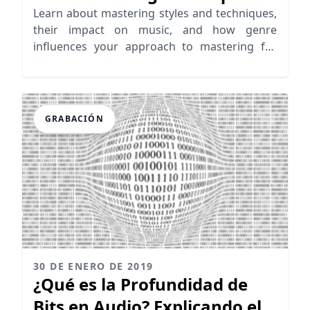
for Unique Outcomes
Learn about mastering styles and techniques,
their impact on music, and how genre
influences your approach to mastering for
unique sound outcomes.
GRABACIÓN
30 DE ENERO DE 2019
¿Qué es la Profundidad de
Bits en Audio? Explicando el