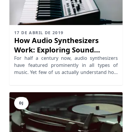
17 DE ABRIL DE 2019
How Audio Synthesizers
Work: Exploring Sound
Synthesis
For half a century now, audio synthesizers
have featured prominently in all types of
music. Yet few of us actually understand how
they work.
DJ